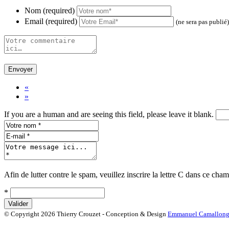
Nom (required)
Email (required)
(ne sera pas publié)
«
»
If you are a human and are seeing this field, please leave it blank.
Afin de lutter contre le spam, veuillez inscrire la lettre
C
dans ce cham
*
© Copyright 2026 Thierry Crouzet - Conception & Design
Emmanuel Camallon