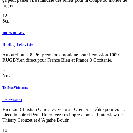
ça peut passer ?Le scandale des billets pour la Coupe du monde de
rugby.
12
Sep
100 % RUGBY
Radio
,
Télévision
Aujourd’hui à 8h36, première chronique pour l’émission 100%
RUGBY,en direct pour France Bleu et France 3 Occitanie.
5
Nov
ThéâtreVisio.com
Télévision
Hier soir Christian Garcia est venu au Grenier Théâtre pour voir la
pièce Impair et Père. Retrouvez ses impressions et l’interview de
Thierry Crouzet et d’Agathe Boutin.
10