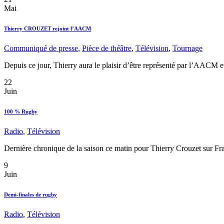
Mai
Thierry CROUZET rejoint l’AACM
Communiqué de presse
,
Pièce de théâtre
,
Télévision
,
Tournage
Depuis ce jour, Thierry aura le plaisir d’être représenté par l’AACM e
22
Juin
100 % Rugby
Radio
,
Télévision
Dernière chronique de la saison ce matin pour Thierry Crouzet sur Fra
9
Juin
Demi-finales de rugby
Radio
,
Télévision