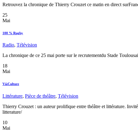
Retrouvez la chronique de Thierry Crouzet ce matin en direct surFran
25
Mai
100 % Rugby
Radio
,
Télévision
La chronique de ce 25 mai porte sur le recrutementdu Stade Toulousain
18
Mai
ViàCulture
Littérature
,
Pièce de théâtre
,
Télévision
Thierry Crouzet : un auteur prolifique entre théâtre et littérature. Invi
litterature/
10
Mai