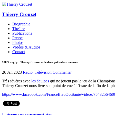
Thierry Crouzet
Biographie
Théâtre
Publications
Presse
Photos
Vidéos & Audios
Contact
100% rugby : Thierry Crouzet et le deux poids/deux mesures
26 Jan 2023
Radio
,
Télévision
Commenter
Très sévères avec
les équipes
qui ne jouent pas le jeu de la Champion
Thierry Crouzet nous livre son point de vue à l’issue de la fin de la p
https://www.facebook.com/FranceBleuOccitanie/videos/754825646
Laisser un commentaire