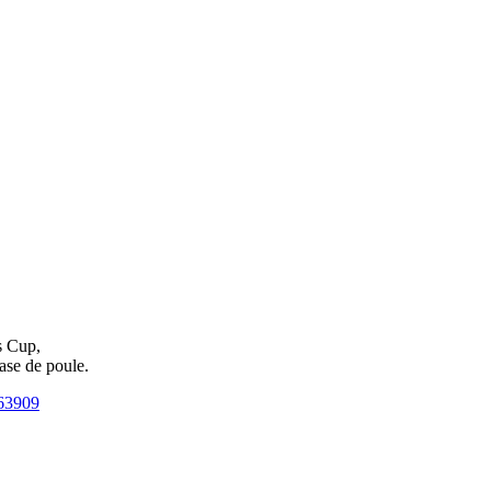
s Cup,
hase de poule.
063909