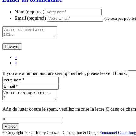
Nom (required)
Email (required)
(ne sera pas publié)
«
»
If you are a human and are seeing this field, please leave it blank.
Afin de lutter contre le spam, veuillez inscrire la lettre
C
dans ce cham
*
© Copyright 2026 Thierry Crouzet - Conception & Design
Emmanuel Camallon