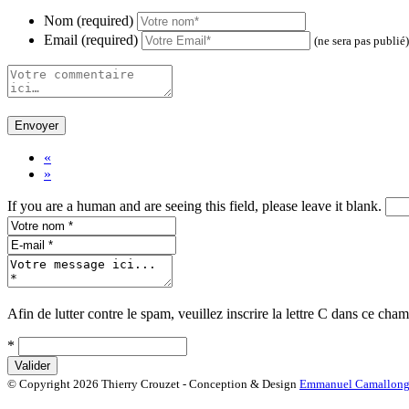
Nom (required)
Email (required)
(ne sera pas publié)
«
»
If you are a human and are seeing this field, please leave it blank.
Afin de lutter contre le spam, veuillez inscrire la lettre
C
dans ce cham
*
© Copyright 2026 Thierry Crouzet - Conception & Design
Emmanuel Camallon