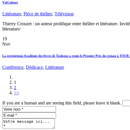
ViàCulture
Littérature
,
Pièce de théâtre
,
Télévision
Thierry Crouzet : un auteur prolifique entre théâtre et littérature. Invi
litterature/
19
Nov
La prestigieuse Académie des livres de Toulouse a remis le Premier Prix du roman à T
Conférence
,
Dédicace
,
Littérature
1
2
>>
If you are a human and are seeing this field, please leave it blank.