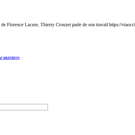
té de Florence Lacure, Thierry Crouzet parle de son travail https://viaocci
OUR d’ABANDON